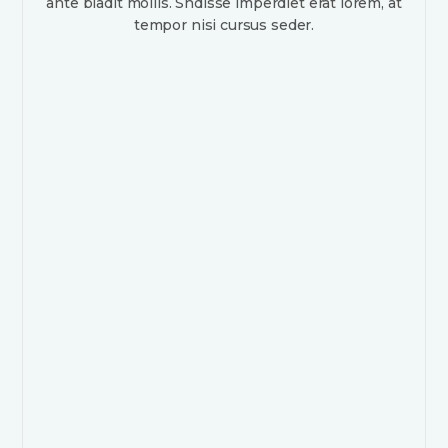
ante bladit mollis. Sndisse imperdiet erat lorem, at
tempor nisi cursus seder.